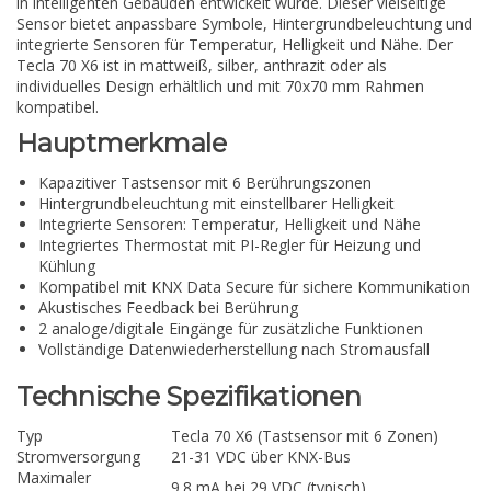
in intelligenten Gebäuden entwickelt wurde. Dieser vielseitige
Sensor bietet anpassbare Symbole, Hintergrundbeleuchtung und
integrierte Sensoren für Temperatur, Helligkeit und Nähe. Der
Tecla 70 X6 ist in mattweiß, silber, anthrazit oder als
individuelles Design erhältlich und mit 70x70 mm Rahmen
kompatibel.
Hauptmerkmale
Kapazitiver Tastsensor mit 6 Berührungszonen
Hintergrundbeleuchtung mit einstellbarer Helligkeit
Integrierte Sensoren: Temperatur, Helligkeit und Nähe
Integriertes Thermostat mit PI-Regler für Heizung und
Kühlung
Kompatibel mit KNX Data Secure für sichere Kommunikation
Akustisches Feedback bei Berührung
2 analoge/digitale Eingänge für zusätzliche Funktionen
Vollständige Datenwiederherstellung nach Stromausfall
Technische Spezifikationen
Typ
Tecla 70 X6 (Tastsensor mit 6 Zonen)
Stromversorgung
21-31 VDC über KNX-Bus
Maximaler
9.8 mA bei 29 VDC (typisch)