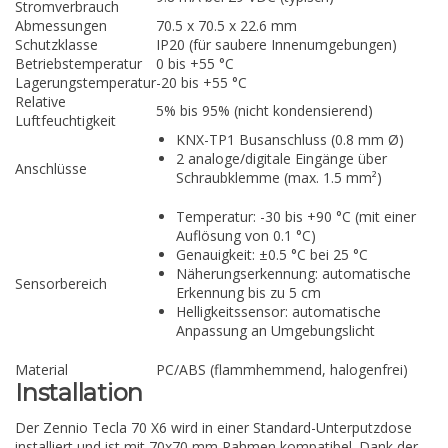
Stromverbrauch
Abmessungen
70.5 x 70.5 x 22.6 mm
Schutzklasse
IP20 (für saubere Innenumgebungen)
Betriebstemperatur
0 bis +55 °C
Lagerungstemperatur
-20 bis +55 °C
Relative
5% bis 95% (nicht kondensierend)
Luftfeuchtigkeit
KNX-TP1 Busanschluss (0.8 mm Ø)
2 analoge/digitale Eingänge über
Anschlüsse
Schraubklemme (max. 1.5 mm²)
Temperatur: -30 bis +90 °C (mit einer
Auflösung von 0.1 °C)
Genauigkeit: ±0.5 °C bei 25 °C
Näherungserkennung: automatische
Sensorbereich
Erkennung bis zu 5 cm
Helligkeitssensor: automatische
Anpassung an Umgebungslicht
Material
PC/ABS (flammhemmend, halogenfrei)
Installation
Der Zennio Tecla 70 X6 wird in einer Standard-Unterputzdose
installiert und ist mit 70x70 mm Rahmen kompatibel. Dank der