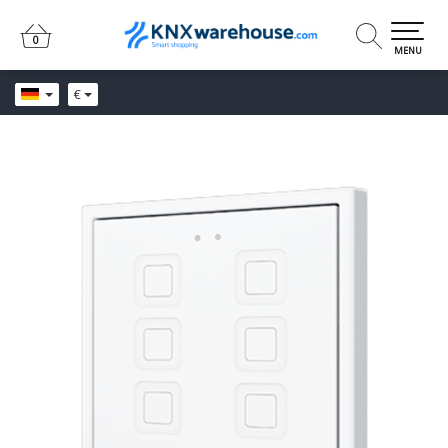
0
0
MENU
€