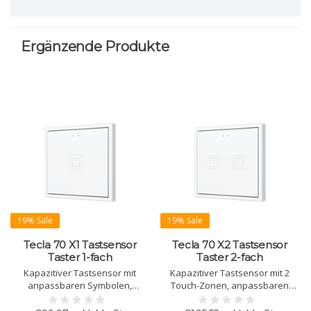
Ergänzende Produkte
19% Sale
19% Sale
Tecla 70 X1 Tastsensor
Tecla 70 X2 Tastsensor
Taster 1-fach
Taster 2-fach
Kapazitiver Tastsensor mit
Kapazitiver Tastsensor mit 2
anpassbaren Symbolen,
Touch-Zonen, anpassbaren
Hintergrundbeleuchtung,
Symbolen und
Helligkeits- und
Hintergrundbeleuchtung.