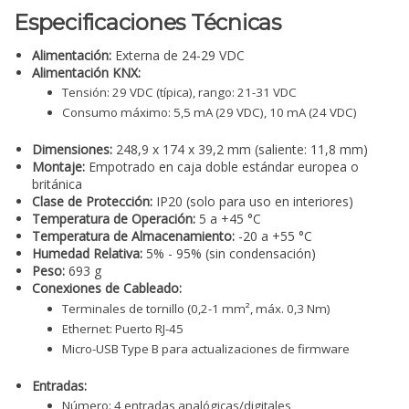
Especificaciones Técnicas
Alimentación:
Externa de 24-29 VDC
Alimentación KNX:
Tensión: 29 VDC (típica), rango: 21-31 VDC
Consumo máximo: 5,5 mA (29 VDC), 10 mA (24 VDC)
Dimensiones:
248,9 x 174 x 39,2 mm (saliente: 11,8 mm)
Montaje:
Empotrado en caja doble estándar europea o
británica
Clase de Protección:
IP20 (solo para uso en interiores)
Temperatura de Operación:
5 a +45 °C
Temperatura de Almacenamiento:
-20 a +55 °C
Humedad Relativa:
5% - 95% (sin condensación)
Peso:
693 g
Conexiones de Cableado:
Terminales de tornillo (0,2-1 mm², máx. 0,3 Nm)
Ethernet: Puerto RJ-45
Micro-USB Type B para actualizaciones de firmware
Entradas:
Número: 4 entradas analógicas/digitales