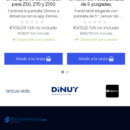
para Z50, Z70 y Z100
de 5 pulgadas.
Controla tu pantalla Zennio a
Panel táctil elegante con
distancia con la app Zennio
pantalla de 5", sensor de
Remote. Recibe alertas de
temperatura interno, sensor de
emergencia como fugas de agua
proximidad y 12 páginas
€106,09 IVA no incluido
€415,52 IVA no incluido
o incendios en tu smartphone.
personalizables. Disponible en
€128,37 IVA incluido
€502,78 IVA incluido
blanco, negro y plata.
Disponible para pedido
Disponible para pedido
Añadir a la cesta
Añadir a la cesta