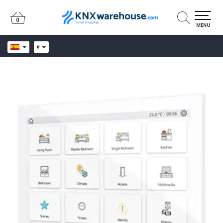
0
0
MENU
€