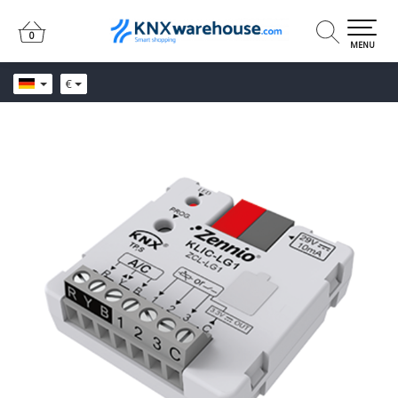
0
0
MENU
€