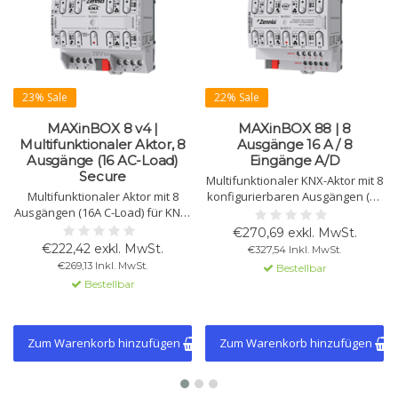
23% Sale
22% Sale
MAXinBOX 8 v4 |
MAXinBOX 88 | 8
Multifunktionaler Aktor, 8
Ausgänge 16 A / 8
Ausgänge (16 AC-Load)
Eingänge A/D
Secure
Multifunktionaler KNX-Aktor mit 8
Multifunktionaler Aktor mit 8
konfigurierbaren Ausgängen (16
Ausgängen (16A C-Load) für KNX-
A C-Load) und 8
Systeme. Geeignet für Jalousien,
analogen/digitalen Eingängen.
€270,69 exkl. MwSt.
Einzelkanäle und 2-Leiter-
Ausgänge einzeln als
€222,42 exkl. MwSt.
€327,54 Inkl. MwSt.
Gebläsekonvektoren. KNX
Schaltaktor nutzbar. Geeignet
€269,13 Inkl. MwSt.
Bestellbar
Secure-kompatibel.
für Jalousien, Heizung und KNX
Bestellbar
Secure.
Zum Warenkorb hinzufügen
Zum Warenkorb hinzufügen