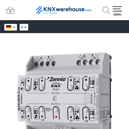
0
0
MENU
€