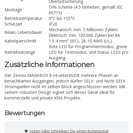
Überlastsicherung
DIN-Schiene (4.5 Einheiten, gemäß IEC
Montage
60715)
Betriebstemperatur
0°C bis +55°C
Schutzart
IP20
Mechanisch: min. 3 Millionen Zyklen;
Relais-Lebensdauer
Elektrisch: min. 100.000 Zyklen bei 8A
Kabelquerschnitt
1.5-4 mm² (IEC), 26-10 AWG (UL)
Rote LED für Programmiermodus, grüne
Betriebsanzeige
LED für Testmodus, und Status-LEDs pro
Ausgang
Zusätzliche Informationen
Der Zennio MAXinBOX 8 v4 unterstützt mehrere Phasen an
benachbarten Ausgängen, jedoch dürfen SELV- und Nicht-SELV-
Stromquellen nicht im selben Block angeschlossen werden. Mit
seinem robusten Design eignet sich dieses Gerät ideal für
kommerzielle und private KNX-Projekte.
Bewertungen
Lesen oder schreiben Sie einen Kommentar