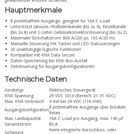
gewährleistet erhöhte Sicherheit.
Hauptmerkmale
8 potentialfreie Ausgänge, geeignet für 16A C-Load
Unterstützt Jalousie-/Rollladenkanäle (bis zu 4), Einzelkanäle
(bis zu 8) und 2-Leiter-Gebläsekonvektorsteuerung (bis zu 2)
Maximaler Einschaltstrom: 800 A/200 μs, 165 A/20 ms
Manuelle Steuerung mit Tasten und LED-Statusanzeigen
20 unabhängige logische Funktionen
Kompatibel mit KNX Data Secure
Daten-Speicherung bei KNX-Bus-Ausfall
Zeitsteuerung für Ausgangskonfigurationen
Technische Daten
Gerätetyp
Elektrisches Steuergerät
KNX-Spannung
29 VDC SELV (Bereich: 21-31 VDC)
Max. KNX-Verbrauch
4 mA bei 29 VDC (116 mW)
8 potentialfreie Ausgänge über bistabile
Ausgangskonfiguration
Relais
Max. Lastkapazität
16A C-Load pro Ausgang, max. 140 µF
Gesamtstrom
80 A
Keine integrierte Kurzschluss- oder
Sicherung