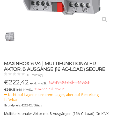
MAXINBOX 8 V4 | MULTIFUNKTIONALER
AKTOR, 8 AUSGÄNGE (16 AC-LOAD) SECURE
0 Review(s)
€
222,42
€287,00 exkl. MwSt.
exkl. MwSt.
€
347,27 Inkl. MwSt..
€269,13
Inkl. MwSt.
Nicht auf Lager in unserem Lager, aber auf Bestellung
lieferbar.
Grundpreis: €222,42 / Stück
Multifunktionaler Aktor mit 8 Ausgängen (16A C-Load) für KNX-