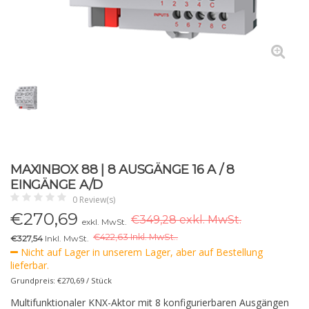
MAXINBOX 88 | 8 AUSGÄNGE 16 A / 8
EINGÄNGE A/D
0 Review(s)
€
270,69
€349,28 exkl. MwSt.
exkl. MwSt.
€
422,63 Inkl. MwSt..
€327,54
Inkl. MwSt.
Nicht auf Lager in unserem Lager, aber auf Bestellung
lieferbar.
Grundpreis: €270,69 / Stück
Multifunktionaler KNX-Aktor mit 8 konfigurierbaren Ausgängen