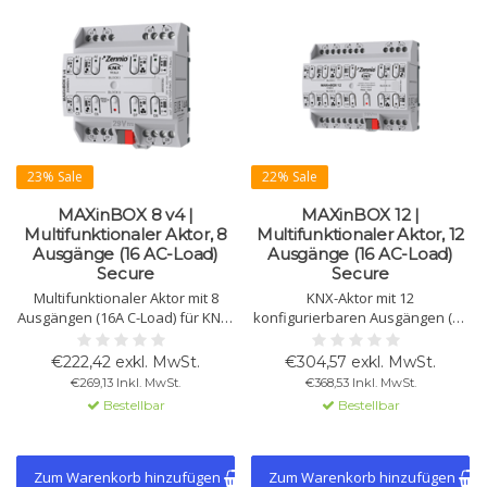
23% Sale
22% Sale
MAXinBOX 8 v4 |
MAXinBOX 12 |
Multifunktionaler Aktor, 8
Multifunktionaler Aktor, 12
Ausgänge (16 AC-Load)
Ausgänge (16 AC-Load)
Secure
Secure
Multifunktionaler Aktor mit 8
KNX-Aktor mit 12
Ausgängen (16A C-Load) für KNX-
konfigurierbaren Ausgängen (16
Systeme. Geeignet für Jalousien,
A), einzeln als Schaltaktor
Einzelkanäle und 2-Leiter-
nutzbar. Geeignet für
€222,42 exkl. MwSt.
€304,57 exkl. MwSt.
Gebläsekonvektoren. KNX
Jalousiensteuerung,
€269,13 Inkl. MwSt.
€368,53 Inkl. MwSt.
Secure-kompatibel.
Lüfterregelung und KNX Secure.
Bestellbar
Bestellbar
Zum Warenkorb hinzufügen
Zum Warenkorb hinzufügen