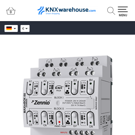
0
0
MENU
€