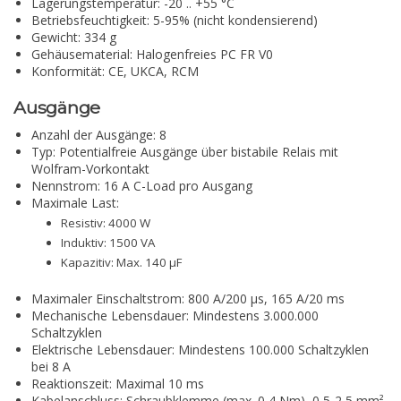
Lagerungstemperatur: -20 .. +55 °C
Betriebsfeuchtigkeit: 5-95% (nicht kondensierend)
Gewicht: 334 g
Gehäusematerial: Halogenfreies PC FR V0
Konformität: CE, UKCA, RCM
Ausgänge
Anzahl der Ausgänge: 8
Typ: Potentialfreie Ausgänge über bistabile Relais mit
Wolfram-Vorkontakt
Nennstrom: 16 A C-Load pro Ausgang
Maximale Last:
Resistiv: 4000 W
Induktiv: 1500 VA
Kapazitiv: Max. 140 µF
Maximaler Einschaltstrom: 800 A/200 µs, 165 A/20 ms
Mechanische Lebensdauer: Mindestens 3.000.000
Schaltzyklen
Elektrische Lebensdauer: Mindestens 100.000 Schaltzyklen
bei 8 A
Reaktionszeit: Maximal 10 ms
Kabelanschluss: Schraubklemme (max. 0,4 Nm), 0,5-2,5 mm²