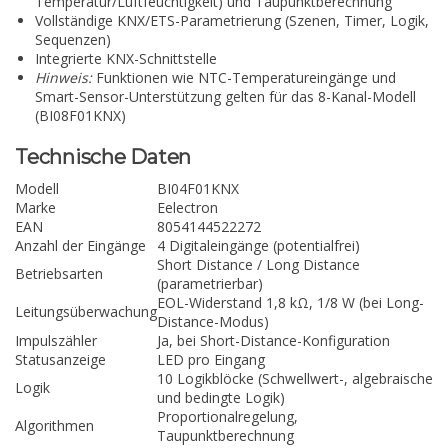
Temperatur/Luftfeuchtigkeit) und Taupunktberechnung
Vollständige KNX/ETS-Parametrierung (Szenen, Timer, Logik,
Sequenzen)
Integrierte KNX-Schnittstelle
Hinweis:
Funktionen wie NTC-Temperatureingänge und
Smart-Sensor-Unterstützung gelten für das 8-Kanal-Modell
(BI08F01KNX)
Technische Daten
Modell
BI04F01KNX
Marke
Eelectron
EAN
8054144522272
Anzahl der Eingänge
4 Digitaleingänge (potentialfrei)
Short Distance / Long Distance
Betriebsarten
(parametrierbar)
EOL-Widerstand 1,8 kΩ, 1/8 W (bei Long-
Leitungsüberwachung
Distance-Modus)
Impulszähler
Ja, bei Short-Distance-Konfiguration
Statusanzeige
LED pro Eingang
10 Logikblöcke (Schwellwert-, algebraische
Logik
und bedingte Logik)
Proportionalregelung,
Algorithmen
Taupunktberechnung