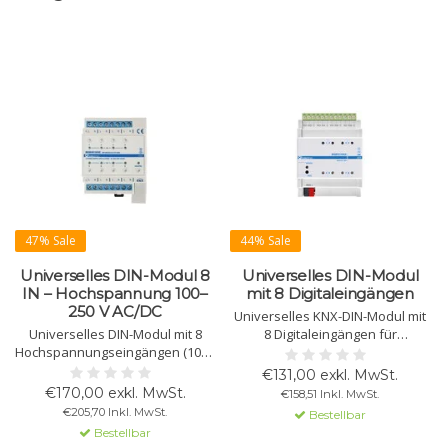
47% Sale
44% Sale
Universelles DIN-Modul 8
Universelles DIN-Modul
IN – Hochspannung 100–
mit 8 Digitaleingängen
250 V AC/DC
Universelles KNX-DIN-Modul mit
Universelles DIN-Modul mit 8
8 Digitaleingängen für
Hochspannungseingängen (100–
potenzialfreie Kontakte.
250 V AC/DC) zur Erkennung von
Unterstützt Schalten, Dimmen,
€131,00 exkl. MwSt.
Spannungszustand, Impulsen
Jalousien, Szenen,
€170,00 exkl. MwSt.
€158,51 Inkl. MwSt.
und Schaltzuständen.
Impulszählung, NTC-
€205,70 Inkl. MwSt.
Bestellbar
Unterstützt Überwachung,
Temperatursensoren und
Bestellbar
Szenen, Logik und vielfältige
Smart-Sensoren. Ideal für HVAC-